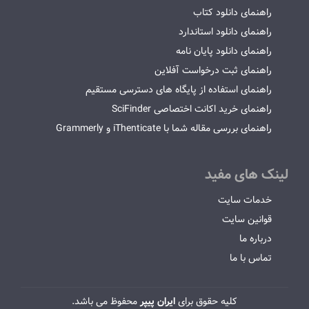
راهنمای دانلود کتاب
راهنمای دانلود استاندارد
راهنمای دانلود پایان نامه
راهنمای ثبت درخواست آفلاین
راهنمای استفاده از پایگاه های دسترسی مستقیم
راهنمای خرید اکانت اختصاصی SciFinder
راهنمای بررسی مقاله شما با iThenticate و Grammerly
لینک های مفید
خدمات سایت
قوانین سایت
درباره ما
تماس با ما
کلیه حقوق برای
ایران پیپر
محفوظ می باشد.