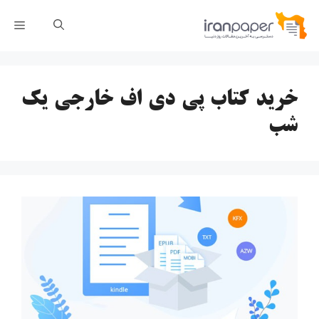
رش
فهر
ه
حتوا
خرید کتاب پی دی اف خارجی یک
شب