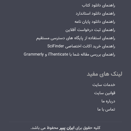
راهنمای دانلود کتاب
راهنمای دانلود استاندارد
راهنمای دانلود پایان نامه
راهنمای ثبت درخواست آفلاین
راهنمای استفاده از پایگاه های دسترسی مستقیم
راهنمای خرید اکانت اختصاصی SciFinder
راهنمای بررسی مقاله شما با iThenticate و Grammerly
لینک های مفید
خدمات سایت
قوانین سایت
درباره ما
تماس با ما
کلیه حقوق برای
ایران پیپر
محفوظ می باشد.