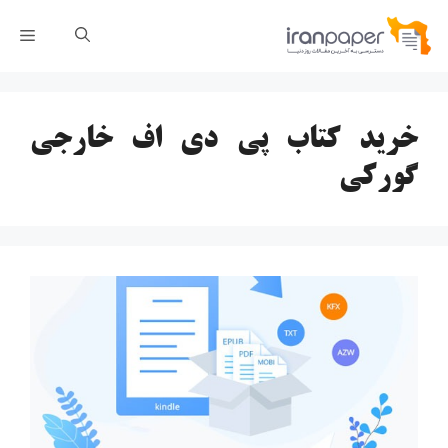
رش
فهر
ه
حتوا
خرید کتاب پی دی اف خارجی
گورکی