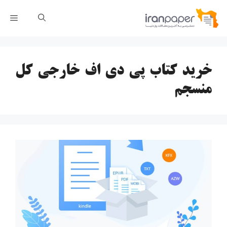
رش
فهر
ه
حتوا
خرید کتاب پی دی اف خارجی کل
منسجم