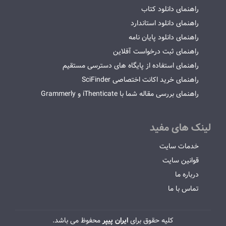
راهنمای دانلود کتاب
راهنمای دانلود استاندارد
راهنمای دانلود پایان نامه
راهنمای ثبت درخواست آفلاین
راهنمای استفاده از پایگاه های دسترسی مستقیم
راهنمای خرید اکانت اختصاصی SciFinder
راهنمای بررسی مقاله شما با iThenticate و Grammerly
لینک های مفید
خدمات سایت
قوانین سایت
درباره ما
تماس با ما
کلیه حقوق برای
ایران پیپر
محفوظ می باشد.