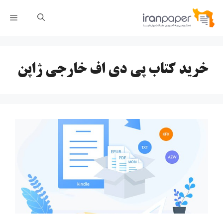
رش
فهر
ه
حتوا
خرید کتاب پی دی اف خارجی ژاپن