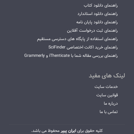
راهنمای دانلود کتاب
راهنمای دانلود استاندارد
راهنمای دانلود پایان نامه
راهنمای ثبت درخواست آفلاین
راهنمای استفاده از پایگاه های دسترسی مستقیم
راهنمای خرید اکانت اختصاصی SciFinder
راهنمای بررسی مقاله شما با iThenticate و Grammerly
لینک های مفید
خدمات سایت
قوانین سایت
درباره ما
تماس با ما
کلیه حقوق برای
ایران پیپر
محفوظ می باشد.