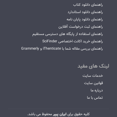
راهنمای دانلود کتاب
راهنمای دانلود استاندارد
راهنمای دانلود پایان نامه
راهنمای ثبت درخواست آفلاین
راهنمای استفاده از پایگاه های دسترسی مستقیم
راهنمای خرید اکانت اختصاصی SciFinder
راهنمای بررسی مقاله شما با iThenticate و Grammerly
لینک های مفید
خدمات سایت
قوانین سایت
درباره ما
تماس با ما
کلیه حقوق برای
ایران پیپر
محفوظ می باشد.