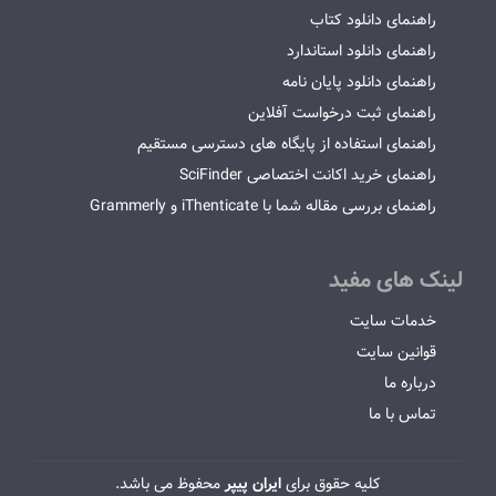
راهنمای دانلود کتاب
راهنمای دانلود استاندارد
راهنمای دانلود پایان نامه
راهنمای ثبت درخواست آفلاین
راهنمای استفاده از پایگاه های دسترسی مستقیم
راهنمای خرید اکانت اختصاصی SciFinder
راهنمای بررسی مقاله شما با iThenticate و Grammerly
لینک های مفید
خدمات سایت
قوانین سایت
درباره ما
تماس با ما
کلیه حقوق برای
ایران پیپر
محفوظ می باشد.