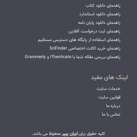
راهنمای دانلود کتاب
راهنمای دانلود استاندارد
راهنمای دانلود پایان نامه
راهنمای ثبت درخواست آفلاین
راهنمای استفاده از پایگاه های دسترسی مستقیم
راهنمای خرید اکانت اختصاصی SciFinder
راهنمای بررسی مقاله شما با iThenticate و Grammerly
لینک های مفید
خدمات سایت
قوانین سایت
درباره ما
تماس با ما
کلیه حقوق برای
ایران پیپر
محفوظ می باشد.