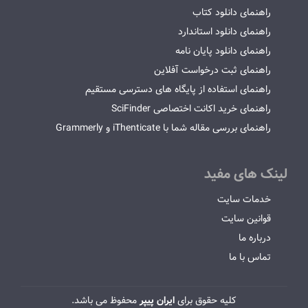
راهنمای دانلود کتاب
راهنمای دانلود استاندارد
راهنمای دانلود پایان نامه
راهنمای ثبت درخواست آفلاین
راهنمای استفاده از پایگاه های دسترسی مستقیم
راهنمای خرید اکانت اختصاصی SciFinder
راهنمای بررسی مقاله شما با iThenticate و Grammerly
لینک های مفید
خدمات سایت
قوانین سایت
درباره ما
تماس با ما
کلیه حقوق برای
ایران پیپر
محفوظ می باشد.