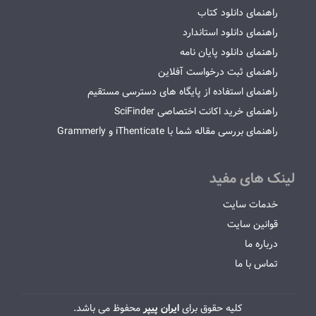
راهنمای دانلود کتاب
راهنمای دانلود استاندارد
راهنمای دانلود پایان نامه
راهنمای ثبت درخواست آفلاین
راهنمای استفاده از پایگاه های دسترسی مستقیم
راهنمای خرید اکانت اختصاصی SciFinder
راهنمای بررسی مقاله شما با iThenticate و Grammerly
لینک های مفید
خدمات سایت
قوانین سایت
درباره ما
تماس با ما
کلیه حقوق برای
ایران پیپر
محفوظ می باشد.