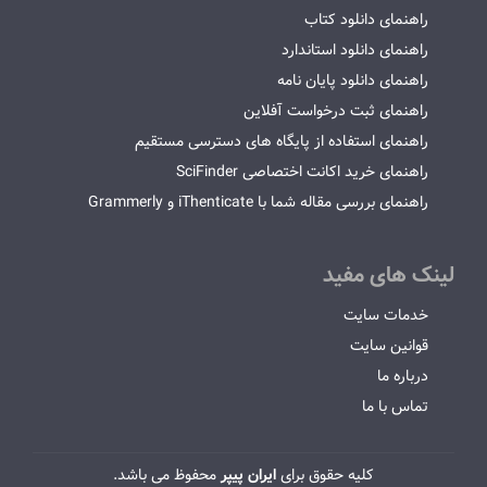
راهنمای دانلود کتاب
راهنمای دانلود استاندارد
راهنمای دانلود پایان نامه
راهنمای ثبت درخواست آفلاین
راهنمای استفاده از پایگاه های دسترسی مستقیم
راهنمای خرید اکانت اختصاصی SciFinder
راهنمای بررسی مقاله شما با iThenticate و Grammerly
لینک های مفید
خدمات سایت
قوانین سایت
درباره ما
تماس با ما
کلیه حقوق برای
ایران پیپر
محفوظ می باشد.