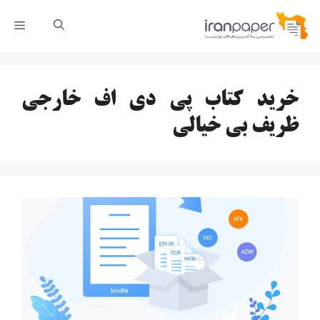
رش
فهر
ه
حتوا
خرید کتاب پی دی اف خارجی
ظریف بی خیالی