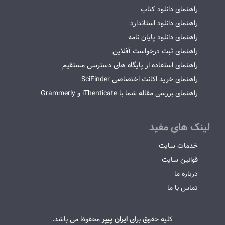
راهنمای دانلود کتاب
راهنمای دانلود استاندارد
راهنمای دانلود پایان نامه
راهنمای ثبت درخواست آفلاین
راهنمای استفاده از پایگاه های دسترسی مستقیم
راهنمای خرید اکانت اختصاصی SciFinder
راهنمای بررسی مقاله شما با iThenticate و Grammerly
لینک های مفید
خدمات سایت
قوانین سایت
درباره ما
تماس با ما
کلیه حقوق برای
ایران پیپر
محفوظ می باشد.