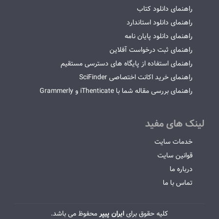
راهنمای دانلود کتاب
راهنمای دانلود استاندارد
راهنمای دانلود پایان نامه
راهنمای ثبت درخواست آفلاین
راهنمای استفاده از پایگاه های دسترسی مستقیم
راهنمای خرید اکانت اختصاصی SciFinder
راهنمای بررسی مقاله شما با iThenticate و Grammerly
لینک های مفید
خدمات سایت
قوانین سایت
درباره ما
تماس با ما
کلیه حقوق برای
ایران پیپر
محفوظ می باشد.