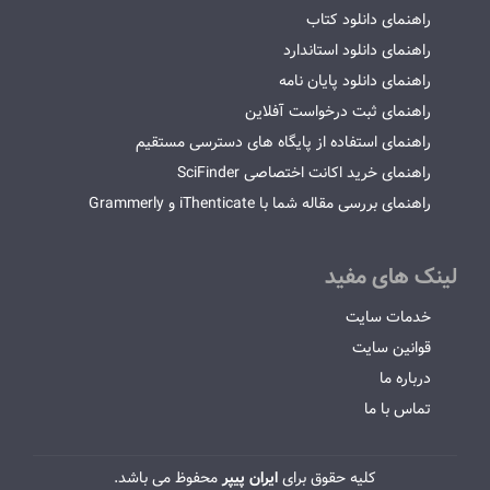
راهنمای دانلود کتاب
راهنمای دانلود استاندارد
راهنمای دانلود پایان نامه
راهنمای ثبت درخواست آفلاین
راهنمای استفاده از پایگاه های دسترسی مستقیم
راهنمای خرید اکانت اختصاصی SciFinder
راهنمای بررسی مقاله شما با iThenticate و Grammerly
لینک های مفید
خدمات سایت
قوانین سایت
درباره ما
تماس با ما
کلیه حقوق برای
ایران پیپر
محفوظ می باشد.