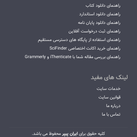
راهنمای دانلود کتاب
راهنمای دانلود استاندارد
راهنمای دانلود پایان نامه
راهنمای ثبت درخواست آفلاین
راهنمای استفاده از پایگاه های دسترسی مستقیم
راهنمای خرید اکانت اختصاصی SciFinder
راهنمای بررسی مقاله شما با iThenticate و Grammerly
لینک های مفید
خدمات سایت
قوانین سایت
درباره ما
تماس با ما
کلیه حقوق برای
ایران پیپر
محفوظ می باشد.