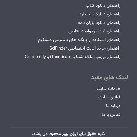
راهنمای دانلود کتاب
راهنمای دانلود استاندارد
راهنمای دانلود پایان نامه
راهنمای ثبت درخواست آفلاین
راهنمای استفاده از پایگاه های دسترسی مستقیم
راهنمای خرید اکانت اختصاصی SciFinder
راهنمای بررسی مقاله شما با iThenticate و Grammerly
لینک های مفید
خدمات سایت
قوانین سایت
درباره ما
تماس با ما
کلیه حقوق برای
ایران پیپر
محفوظ می باشد.