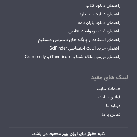
راهنمای دانلود کتاب
راهنمای دانلود استاندارد
راهنمای دانلود پایان نامه
راهنمای ثبت درخواست آفلاین
راهنمای استفاده از پایگاه های دسترسی مستقیم
راهنمای خرید اکانت اختصاصی SciFinder
راهنمای بررسی مقاله شما با iThenticate و Grammerly
لینک های مفید
خدمات سایت
قوانین سایت
درباره ما
تماس با ما
کلیه حقوق برای
ایران پیپر
محفوظ می باشد.