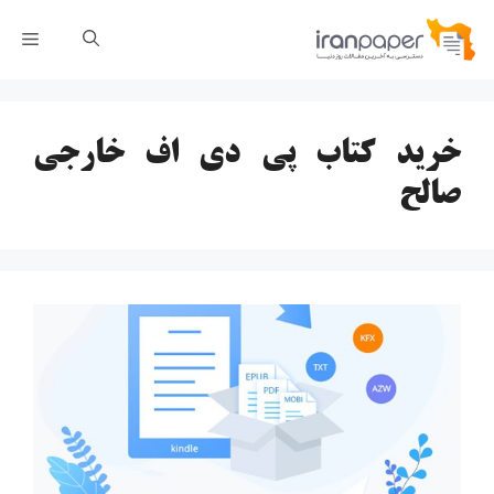
رش
فهر
ه
حتوا
خرید کتاب پی دی اف خارجی
صالح