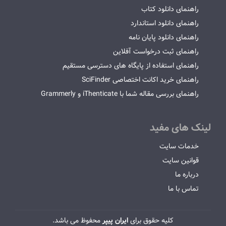
راهنمای دانلود کتاب
راهنمای دانلود استاندارد
راهنمای دانلود پایان نامه
راهنمای ثبت درخواست آفلاین
راهنمای استفاده از پایگاه های دسترسی مستقیم
راهنمای خرید اکانت اختصاصی SciFinder
راهنمای بررسی مقاله شما با iThenticate و Grammerly
لینک های مفید
خدمات سایت
قوانین سایت
درباره ما
تماس با ما
کلیه حقوق برای
ایران پیپر
محفوظ می باشد.