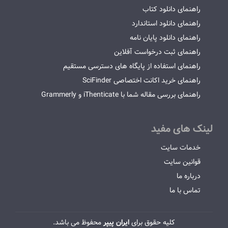
راهنمای دانلود کتاب
راهنمای دانلود استاندارد
راهنمای دانلود پایان نامه
راهنمای ثبت درخواست آفلاین
راهنمای استفاده از پایگاه های دسترسی مستقیم
راهنمای خرید اکانت اختصاصی SciFinder
راهنمای بررسی مقاله شما با iThenticate و Grammerly
لینک های مفید
خدمات سایت
قوانین سایت
درباره ما
تماس با ما
کلیه حقوق برای
ایران پیپر
محفوظ می باشد.