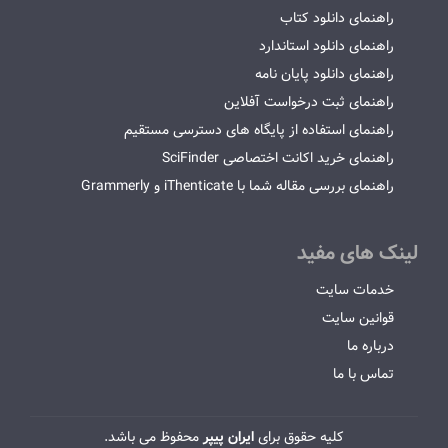
راهنمای دانلود کتاب
راهنمای دانلود استاندارد
راهنمای دانلود پایان نامه
راهنمای ثبت درخواست آفلاین
راهنمای استفاده از پایگاه های دسترسی مستقیم
راهنمای خرید اکانت اختصاصی SciFinder
راهنمای بررسی مقاله شما با iThenticate و Grammerly
لینک های مفید
خدمات سایت
قوانین سایت
درباره ما
تماس با ما
کلیه حقوق برای
ایران پیپر
محفوظ می باشد.