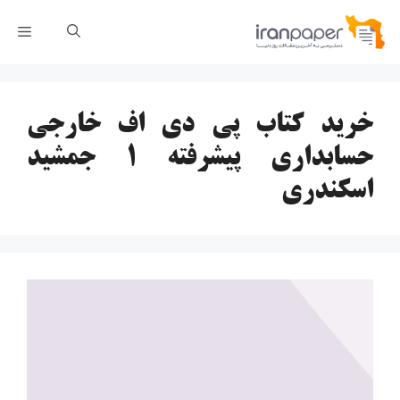
رش
فهر
ه
حتوا
خرید کتاب پی دی اف خارجی
حسابداری پیشرفته 1 جمشید
اسکندری