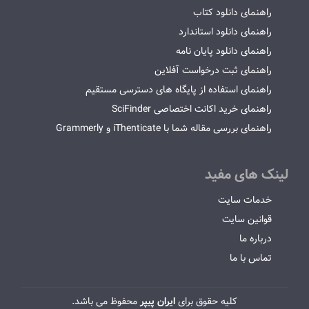
راهنمای دانلود کتاب
راهنمای دانلود استاندارد
راهنمای دانلود پایان نامه
راهنمای ثبت درخواست آفلاین
راهنمای استفاده از پایگاه های دسترسی مستقیم
راهنمای خرید اکانت اختصاصی SciFinder
راهنمای بررسی مقاله شما با iThenticate و Grammerly
لینک های مفید
خدمات سایت
قوانین سایت
درباره ما
تماس با ما
کلیه حقوق برای
ایران پیپر
محفوظ می باشد.