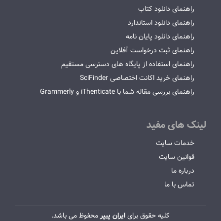
راهنمای دانلود کتاب
راهنمای دانلود استاندارد
راهنمای دانلود پایان نامه
راهنمای ثبت درخواست آفلاین
راهنمای استفاده از پایگاه های دسترسی مستقیم
راهنمای خرید اکانت اختصاصی SciFinder
راهنمای بررسی مقاله شما با iThenticate و Grammerly
لینک های مفید
خدمات سایت
قوانین سایت
درباره ما
تماس با ما
کلیه حقوق برای
ایران پیپر
محفوظ می باشد.