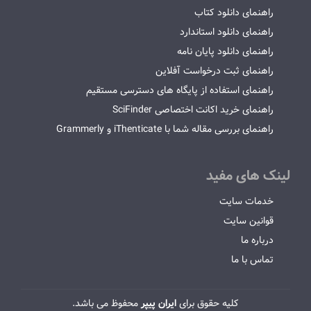
راهنمای دانلود کتاب
راهنمای دانلود استاندارد
راهنمای دانلود پایان نامه
راهنمای ثبت درخواست آفلاین
راهنمای استفاده از پایگاه های دسترسی مستقیم
راهنمای خرید اکانت اختصاصی SciFinder
راهنمای بررسی مقاله شما با iThenticate و Grammerly
لینک های مفید
خدمات سایت
قوانین سایت
درباره ما
تماس با ما
کلیه حقوق برای
ایران پیپر
محفوظ می باشد.