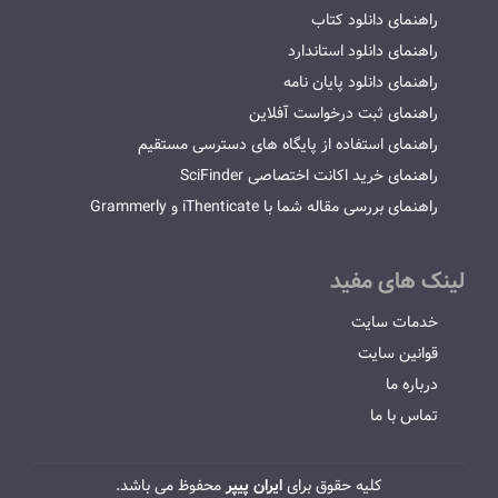
راهنمای دانلود کتاب
راهنمای دانلود استاندارد
راهنمای دانلود پایان نامه
راهنمای ثبت درخواست آفلاین
راهنمای استفاده از پایگاه های دسترسی مستقیم
راهنمای خرید اکانت اختصاصی SciFinder
راهنمای بررسی مقاله شما با iThenticate و Grammerly
لینک های مفید
خدمات سایت
قوانین سایت
درباره ما
تماس با ما
کلیه حقوق برای
ایران پیپر
محفوظ می باشد.