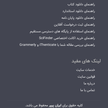
راهنمای دانلود کتاب
راهنمای دانلود استاندارد
راهنمای دانلود پایان نامه
راهنمای ثبت درخواست آفلاین
راهنمای استفاده از پایگاه های دسترسی مستقیم
راهنمای خرید اکانت اختصاصی SciFinder
راهنمای بررسی مقاله شما با iThenticate و Grammerly
لینک های مفید
خدمات سایت
قوانین سایت
درباره ما
تماس با ما
کلیه حقوق برای
ایران پیپر
محفوظ می باشد.