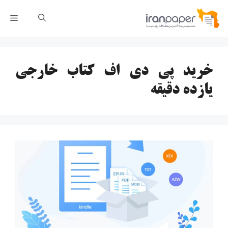
رش
فهر
ه
حتوا
خرید پی دی اف کتاب خارجی
یازده دقیقه