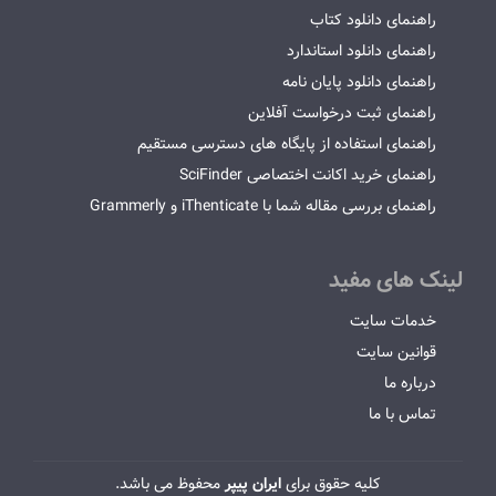
راهنمای دانلود کتاب
راهنمای دانلود استاندارد
راهنمای دانلود پایان نامه
راهنمای ثبت درخواست آفلاین
راهنمای استفاده از پایگاه های دسترسی مستقیم
راهنمای خرید اکانت اختصاصی SciFinder
راهنمای بررسی مقاله شما با iThenticate و Grammerly
لینک های مفید
خدمات سایت
قوانین سایت
درباره ما
تماس با ما
کلیه حقوق برای
ایران پیپر
محفوظ می باشد.