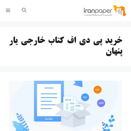
رش
فهر
ه
حتوا
خرید پی دی اف کتاب خارجی یار
پنهان