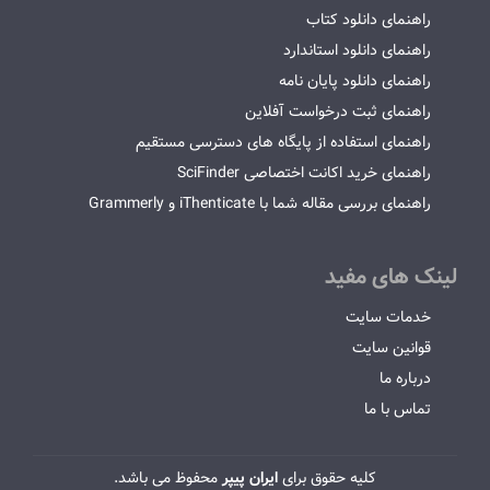
راهنمای دانلود کتاب
راهنمای دانلود استاندارد
راهنمای دانلود پایان نامه
راهنمای ثبت درخواست آفلاین
راهنمای استفاده از پایگاه های دسترسی مستقیم
راهنمای خرید اکانت اختصاصی SciFinder
راهنمای بررسی مقاله شما با iThenticate و Grammerly
لینک های مفید
خدمات سایت
قوانین سایت
درباره ما
تماس با ما
کلیه حقوق برای
ایران پیپر
محفوظ می باشد.