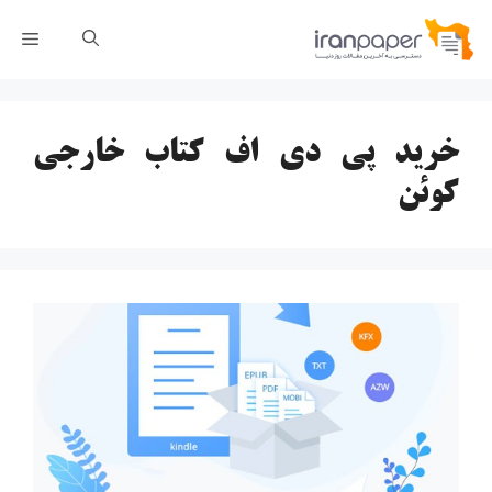
رش
فهر
ه
حتوا
خرید پی دی اف کتاب خارجی
کوئن