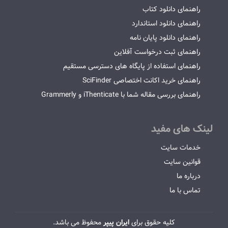
راهنمای دانلود کتاب
راهنمای دانلود استاندارد
راهنمای دانلود پایان نامه
راهنمای ثبت درخواست آفلاین
راهنمای استفاده از پایگاه های دسترسی مستقیم
راهنمای خرید اکانت اختصاصی SciFinder
راهنمای بررسی مقاله شما با iThenticate و Grammerly
لینک های مفید
خدمات سایت
قوانین سایت
درباره ما
تماس با ما
کلیه حقوق برای
ایران پیپر
محفوظ می باشد.