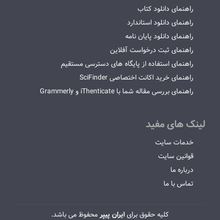
راهنمای دانلود کتاب
راهنمای دانلود استاندارد
راهنمای دانلود پایان نامه
راهنمای ثبت درخواست آفلاین
راهنمای استفاده از پایگاه های دسترسی مستقیم
راهنمای خرید اکانت اختصاصی SciFinder
راهنمای بررسی مقاله شما با iThenticate و Grammerly
لینک های مفید
خدمات سایت
قوانین سایت
درباره ما
تماس با ما
کلیه حقوق برای
ایران پیپر
محفوظ می باشد.