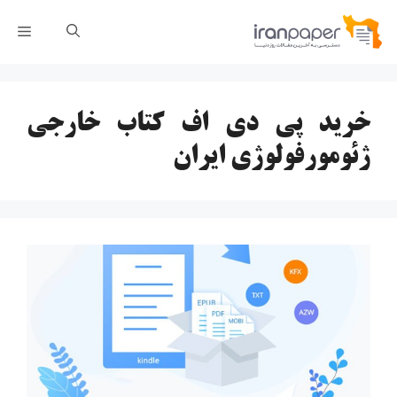
رش
فهر
ه
حتوا
خرید پی دی اف کتاب خارجی
ژئومورفولوژی ایران