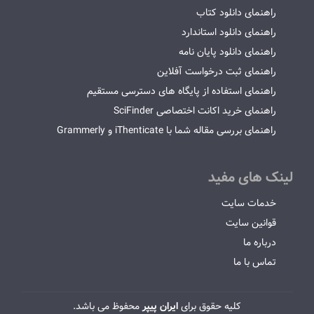
راهنمای دانلود کتاب
راهنمای دانلود استاندارد
راهنمای دانلود پایان نامه
راهنمای ثبت درخواست آفلاین
راهنمای استفاده از پایگاه های دسترسی مستقیم
راهنمای خرید اکانت اختصاصی SciFinder
راهنمای بررسی مقاله شما با iThenticate و Grammerly
لینک های مفید
خدمات سایت
قوانین سایت
درباره ما
تماس با ما
کلیه حقوق برای
ایران پیپر
محفوظ می باشد.