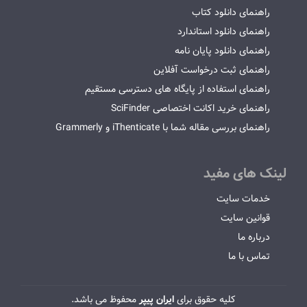
راهنمای دانلود کتاب
راهنمای دانلود استاندارد
راهنمای دانلود پایان نامه
راهنمای ثبت درخواست آفلاین
راهنمای استفاده از پایگاه های دسترسی مستقیم
راهنمای خرید اکانت اختصاصی SciFinder
راهنمای بررسی مقاله شما با iThenticate و Grammerly
لینک های مفید
خدمات سایت
قوانین سایت
درباره ما
تماس با ما
کلیه حقوق برای
ایران پیپر
محفوظ می باشد.