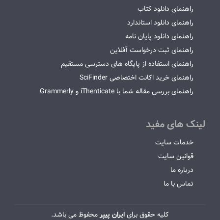
راهنمای دانلود کتاب
راهنمای دانلود استاندارد
راهنمای دانلود پایان نامه
راهنمای ثبت درخواست آفلاین
راهنمای استفاده از پایگاه های دسترسی مستقیم
راهنمای خرید اکانت اختصاصی SciFinder
راهنمای بررسی مقاله شما با iThenticate و Grammerly
لینک های مفید
خدمات سایت
قوانین سایت
درباره ما
تماس با ما
کلیه حقوق برای
ایران پیپر
محفوظ می باشد.