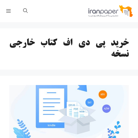
رش
فهر
ه
حتوا
خرید پی دی اف کتاب خارجی
نسخه