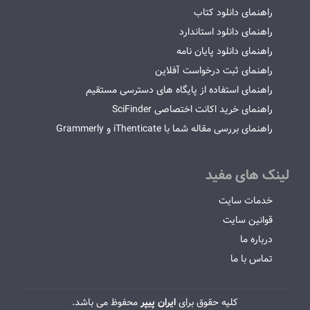
راهنمای دانلود کتاب
راهنمای دانلود استاندارد
راهنمای دانلود پایان نامه
راهنمای ثبت درخواست آفلاین
راهنمای استفاده از پایگاه های دسترسی مستقیم
راهنمای خرید اکانت اختصاصی SciFinder
راهنمای بررسی مقاله شما با iThenticate و Grammerly
لینک های مفید
خدمات سایت
قوانین سایت
درباره ما
تماس با ما
کلیه حقوق برای
ایران پیپر
محفوظ می باشد.