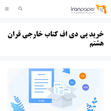
رش
فهر
ه
حتوا
خرید پی دی اف کتاب خارجی قران
هشتم