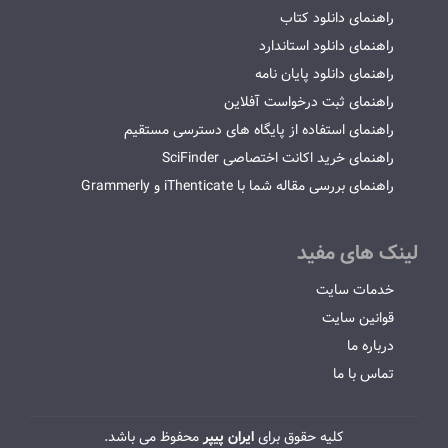
راهنمای دانلود کتاب
راهنمای دانلود استاندارد
راهنمای دانلود پایان نامه
راهنمای ثبت درخواست آفلاین
راهنمای استفاده از پایگاه های دسترسی مستقیم
راهنمای خرید اکانت اختصاصی SciFinder
راهنمای بررسی مقاله شما با iThenticate و Grammerly
لینک های مفید
خدمات سایت
قوانین سایت
درباره ما
تماس با ما
کلیه حقوق برای
ایران پیپر
محفوظ می باشد.