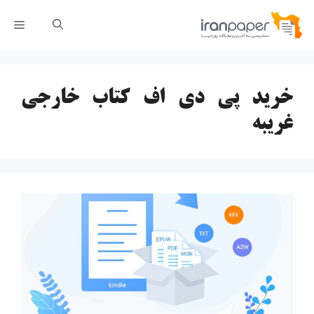
رش
فهر
ه
حتوا
خرید پی دی اف کتاب خارجی
غریبه