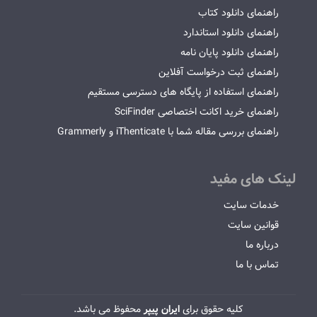
راهنمای دانلود کتاب
راهنمای دانلود استاندارد
راهنمای دانلود پایان نامه
راهنمای ثبت درخواست آفلاین
راهنمای استفاده از پایگاه های دسترسی مستقیم
راهنمای خرید اکانت اختصاصی SciFinder
راهنمای بررسی مقاله شما با iThenticate و Grammerly
لینک های مفید
خدمات سایت
قوانین سایت
درباره ما
تماس با ما
کلیه حقوق برای
ایران پیپر
محفوظ می باشد.