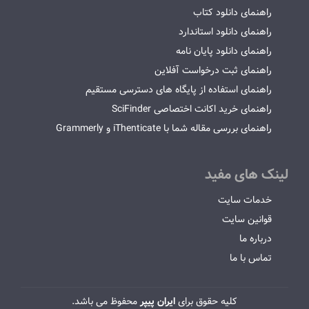
راهنمای دانلود کتاب
راهنمای دانلود استاندارد
راهنمای دانلود پایان نامه
راهنمای ثبت درخواست آفلاین
راهنمای استفاده از پایگاه های دسترسی مستقیم
راهنمای خرید اکانت اختصاصی SciFinder
راهنمای بررسی مقاله شما با iThenticate و Grammerly
لینک های مفید
خدمات سایت
قوانین سایت
درباره ما
تماس با ما
کلیه حقوق برای
ایران پیپر
محفوظ می باشد.