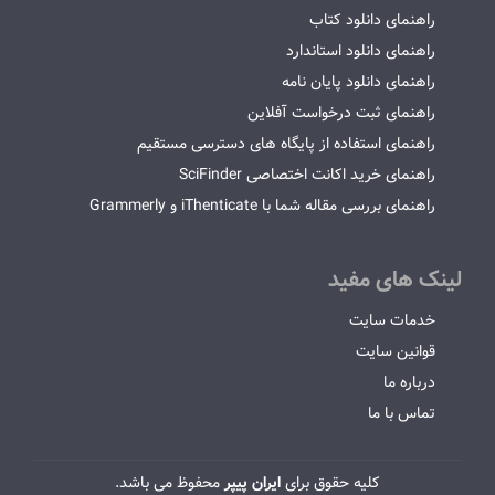
راهنمای دانلود کتاب
راهنمای دانلود استاندارد
راهنمای دانلود پایان نامه
راهنمای ثبت درخواست آفلاین
راهنمای استفاده از پایگاه های دسترسی مستقیم
راهنمای خرید اکانت اختصاصی SciFinder
راهنمای بررسی مقاله شما با iThenticate و Grammerly
لینک های مفید
خدمات سایت
قوانین سایت
درباره ما
تماس با ما
کلیه حقوق برای
ایران پیپر
محفوظ می باشد.