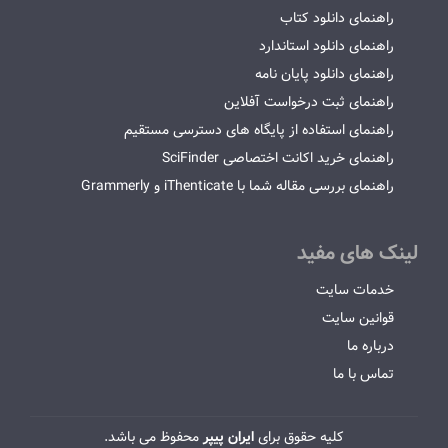
راهنمای دانلود کتاب
راهنمای دانلود استاندارد
راهنمای دانلود پایان نامه
راهنمای ثبت درخواست آفلاین
راهنمای استفاده از پایگاه های دسترسی مستقیم
راهنمای خرید اکانت اختصاصی SciFinder
راهنمای بررسی مقاله شما با iThenticate و Grammerly
لینک های مفید
خدمات سایت
قوانین سایت
درباره ما
تماس با ما
کلیه حقوق برای
ایران پیپر
محفوظ می باشد.