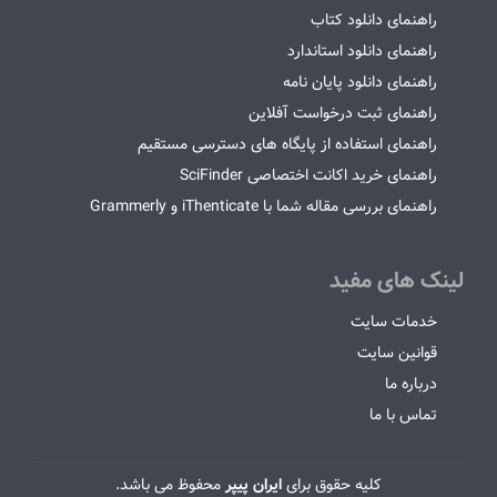
راهنمای دانلود کتاب
راهنمای دانلود استاندارد
راهنمای دانلود پایان نامه
راهنمای ثبت درخواست آفلاین
راهنمای استفاده از پایگاه های دسترسی مستقیم
راهنمای خرید اکانت اختصاصی SciFinder
راهنمای بررسی مقاله شما با iThenticate و Grammerly
لینک های مفید
خدمات سایت
قوانین سایت
درباره ما
تماس با ما
کلیه حقوق برای
ایران پیپر
محفوظ می باشد.