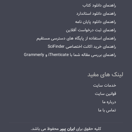
راهنمای دانلود کتاب
راهنمای دانلود استاندارد
راهنمای دانلود پایان نامه
راهنمای ثبت درخواست آفلاین
راهنمای استفاده از پایگاه های دسترسی مستقیم
راهنمای خرید اکانت اختصاصی SciFinder
راهنمای بررسی مقاله شما با iThenticate و Grammerly
لینک های مفید
خدمات سایت
قوانین سایت
درباره ما
تماس با ما
کلیه حقوق برای
ایران پیپر
محفوظ می باشد.