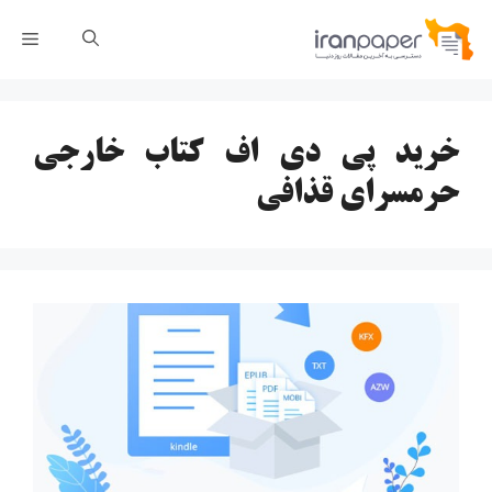
رش
فهر
ه
حتوا
خرید پی دی اف کتاب خارجی
حرمسرای قذافی