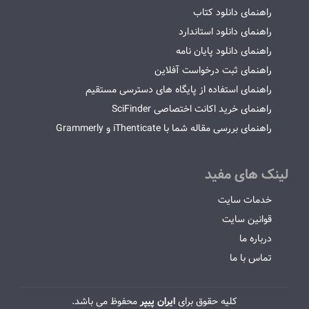
راهنمای دانلود کتاب
راهنمای دانلود استاندارد
راهنمای دانلود پایان نامه
راهنمای ثبت درخواست آفلاین
راهنمای استفاده از پایگاه های دسترسی مستقیم
راهنمای خرید اکانت اختصاصی SciFinder
راهنمای بررسی مقاله شما با iThenticate و Grammerly
لینک های مفید
خدمات سایت
قوانین سایت
درباره ما
تماس با ما
کلیه حقوق برای
ایران پیپر
محفوظ می باشد.