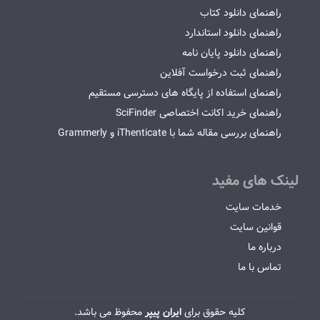
راهنمای دانلود کتاب
راهنمای دانلود استاندارد
راهنمای دانلود پایان نامه
راهنمای ثبت درخواست آفلاین
راهنمای استفاده از پایگاه های دسترسی مستقیم
راهنمای خرید اکانت اختصاصی SciFinder
راهنمای بررسی مقاله شما با iThenticate و Grammerly
لینک های مفید
خدمات سایت
قوانین سایت
درباره ما
تماس با ما
کلیه حقوق برای
ایران پیپر
محفوظ می باشد.