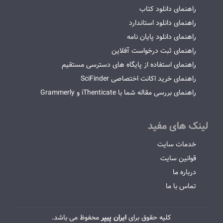
راهنمای دانلود کتاب
راهنمای دانلود استاندارد
راهنمای دانلود پایان نامه
راهنمای ثبت درخواست آفلاین
راهنمای استفاده از پایگاه های دسترسی مستقیم
راهنمای خرید اکانت اختصاصی SciFinder
راهنمای بررسی مقاله شما با iThenticate و Grammerly
لینک های مفید
خدمات سایت
قوانین سایت
درباره ما
تماس با ما
کلیه حقوق برای
ایران پیپر
محفوظ می باشد.