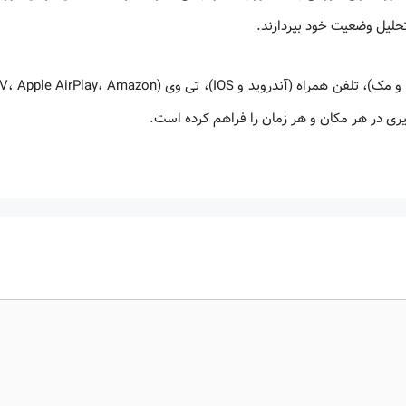
تحلیل وضعیت خود بپردازند.
سایت Pluralsight دارای اپ های مخصوص پلتفرم‌های رایانه (ویندوز و مک)، تلفن همراه (آندروید و IOS)، تی وی (