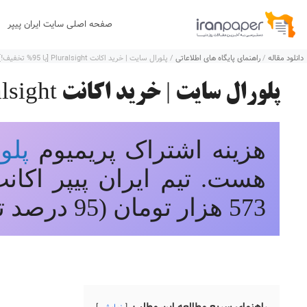
رش
صفحه اصلی سایت ایران پیپر
ه
دانلود مقاله
/
راهنمای پایگاه های اطلاعاتی
/
پلورال سایت | خرید اکانت Pluralsight [با 95% تخفیف!]
حتوا
پلورال سایت | خرید اکانت Pluralsight [با 95% تخفیف!]
هزینه اشتراک پریمیوم 
پلو
573 هزار تومان (95 درصد تخفیف) عرضه می کند!
راهنمای سریع مطالعه این مطلب