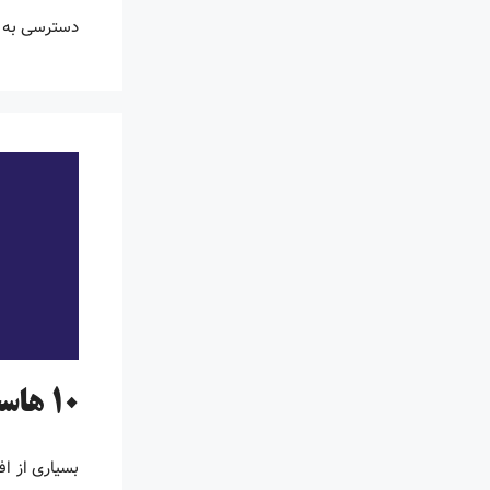
دسترسی به ا
10 هاست برتر ایرانی در سال 1405 [بروز شد]
بسیاری از ا