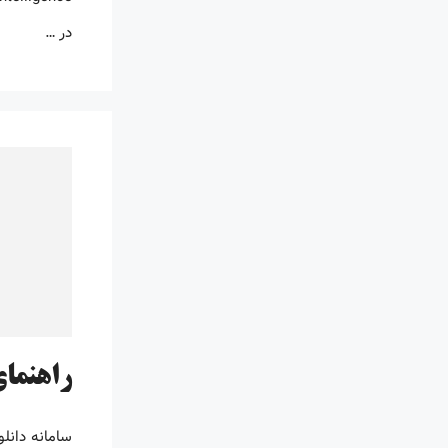
در …
راهنمای