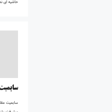
حاشیه ای ندارم
سابمیت 
سابمیت مقال
پیشرفت رشته 