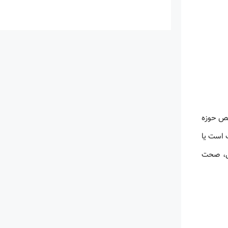
صص حوزه
 است یا
سی، صحت