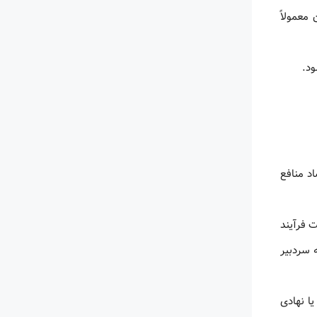
معمولاً
د.
اد منافع
ت فرآیند
ه سردبیر
ا نهادی