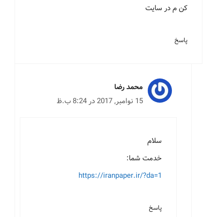
کن م در سایت
پاسخ
محمد رضا
15 نوامبر, 2017 در 8:24 ب.ظ
سلام
خدمت شما:
https://iranpaper.ir/?da=1
پاسخ