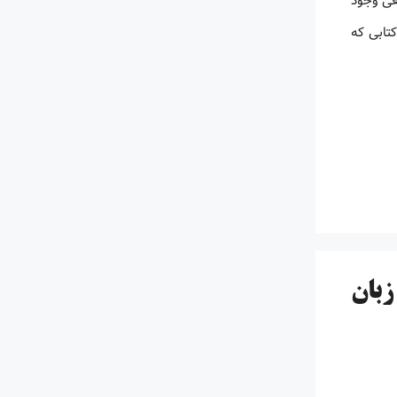
عی وجود
تابی که
زبان